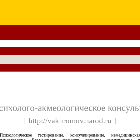
ихолого-акмеологическое консуль
[ http://vakhromov.narod.ru ]
Психологическое тестирование, консультирование, немедицинска