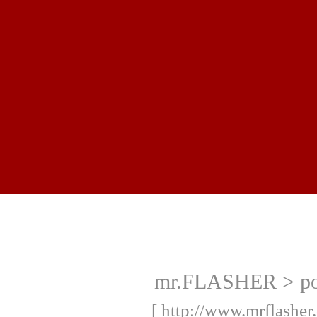
mr.FLASHER > port
[ http://www.mrflasher