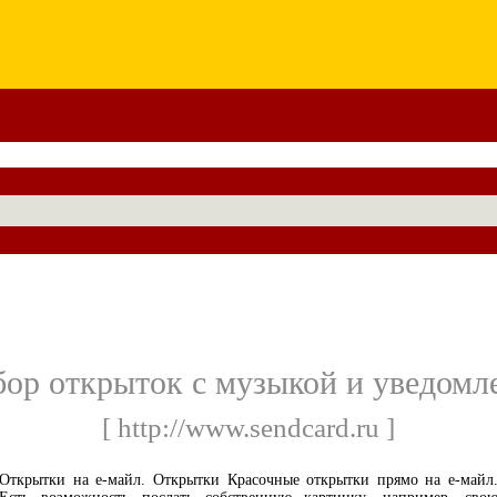
ор открыток с музыкой и уведомле
[ http://www.sendcard.ru ]
Открытки на е-майл. Открытки Красочные открытки прямо на е-майл