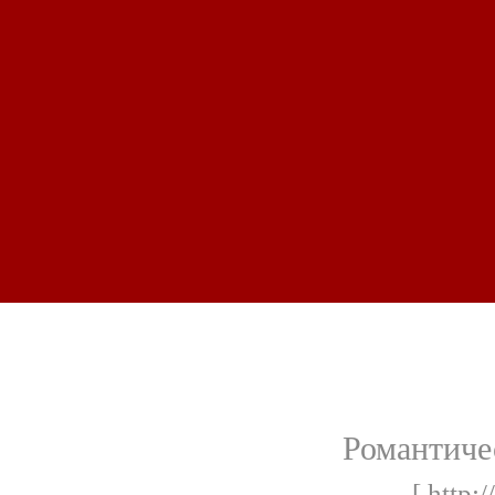
Романтиче
[ http:/