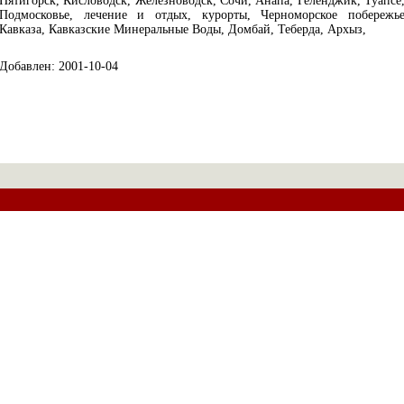
Пятигорск, Кисловодск, Железноводск, Сочи, Анапа, Геленджик, Туапсе
Подмосковье, лечение и отдых, курорты, Черноморское побережь
Кавказа, Кавказские Минеральные Воды, Домбай, Теберда, Архыз,
Добавлен: 2001-10-04