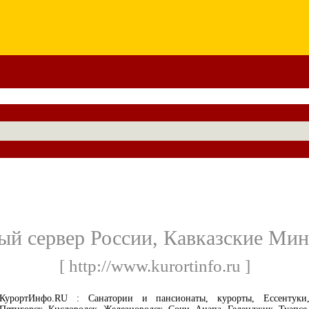
й сервер России, Кавказские Мин
[ http://www.kurortinfo.ru ]
КурортИнфо.RU : Санатории и пансионаты, курорты, Ессентуки