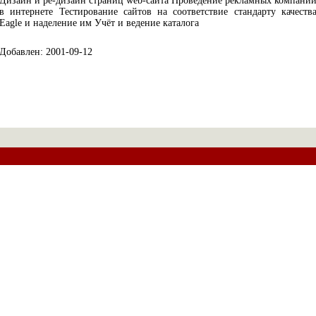
Дизайн и ре-дизайн страниц web-сайта Проведение рекламных компани
в интернете Тестирование сайтов на соответствие стандарту качеств
Eagle и наделение им Учёт и ведение каталога
Добавлен: 2001-09-12