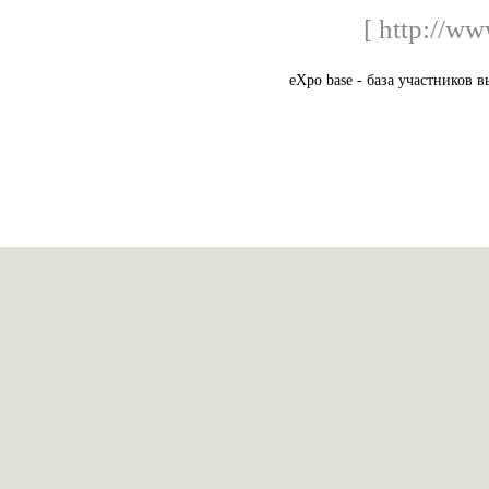
[ http://ww
eXpo base - база участников 