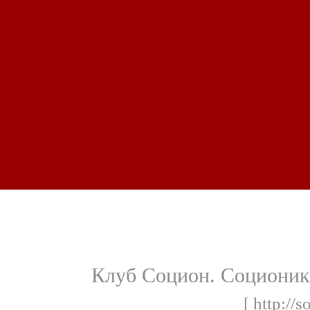
Клуб Социон. Соционика
[ http://s