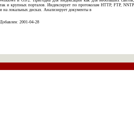
Windows и OS/2. Пригодна для индексации как для небольших сайтов
так и крупных порталов. Индексирует по протоколам HTTP, FTP, NNT
и на локальных дисках. Анализирует документы в
Добавлен: 2001-04-28