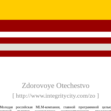
Zdorovoye Otechestvo
[ http://www.integritycity.com/zo ]
Молодая российская MLM-компания, главной программной цель