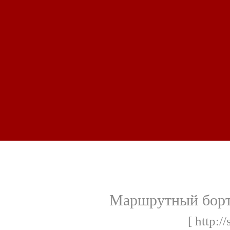
Маршрутный борт
[ http:/