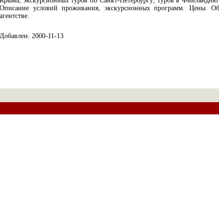
Крыма; экскурсионных туров по Санкт-Петербургу; туров в Финляндию
Описание условий проживания, экскурсионных программ. Цены. О
агентстве.
Добавлен: 2000-11-13