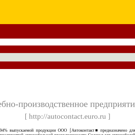
бно-производственное предприяти
[ http://autocontact.euro.ru ]
94% выпускаемой продукции ООО ⌠Автоконтакт■ предназначено дл