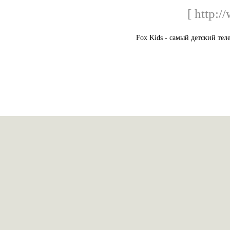
[ http:/
Fox Kids - самый детский те