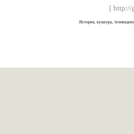
[ http:/
История, культура, телевиден