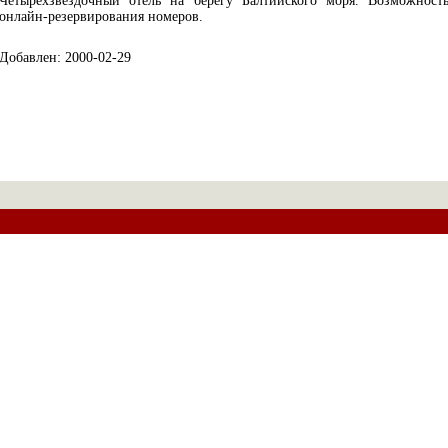
Четырехзвездочный отель на берегу Балтийского моря. Возможност
онлайн-резервирования номеров.
Добавлен: 2000-02-29