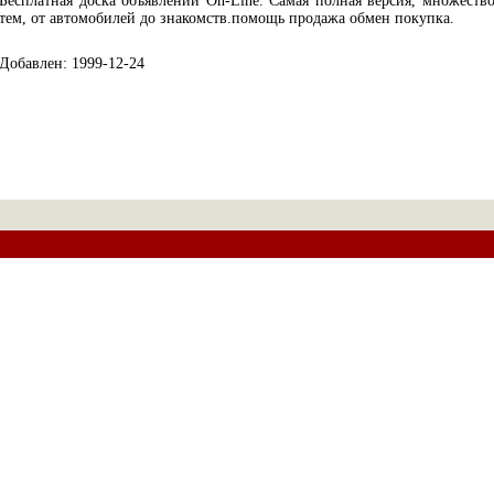
Бесплатная доска объявлений On-Line. Самая полная версия, множеств
тем, от автомобилей до знакомств.помощь продажа обмен покупка.
Добавлен: 1999-12-24