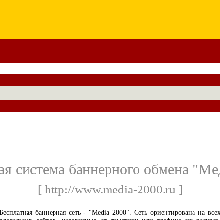
ая система баннерного обмена "Ме
[ http://www.media-2000.ru ]
Бесплатная баннерная сеть - "Media 2000". Сеть ориентирована на все