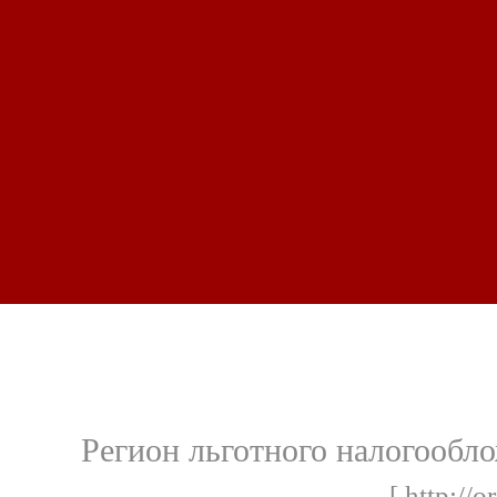
Регион льготного налогообл
[ http://o