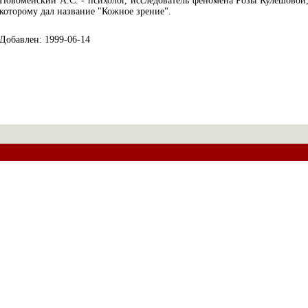
Новомейский А.С. - психолог, исследователь феномена Розы Кулешовой
которому дал название "Кожное зрение".
Добавлен: 1999-06-14