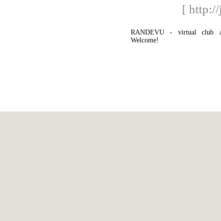
[ http:/
RANDEVU - virtual club a
Welcome!