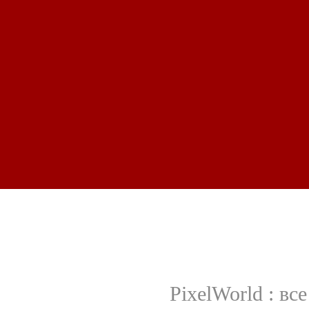
PixelWorld : вс