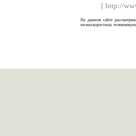
[ http://ww
На данном сайте рассматрив
низкоскоростных телекоммун