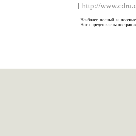
[ http://www.cdru.
Наиболее полный и посещае
Ноты представлены постранич