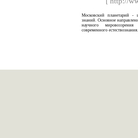
[ http://w
Московский планетарий - ц
знаний. Основное направлени
научного мировоззрени
современного естествознания