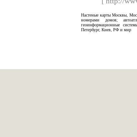
[ http://ww
Настеные карты Москвы, Моск
номерами домов; автоа
геоинформационные систе
Петербург, Киев, РФ и мир