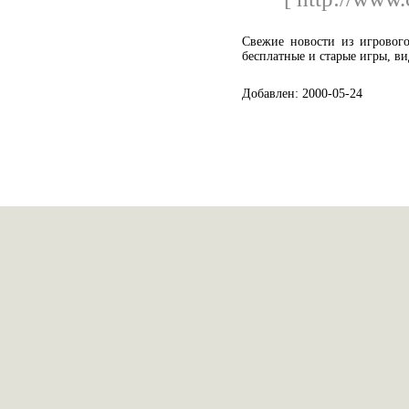
Свежие новости из игрового
бесплатные и старые игры, в
Добавлен: 2000-05-24