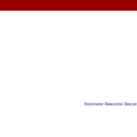
Регистрация
|
Ваша почта
|
Ваш чат