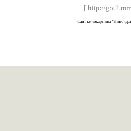
[ http://got2.mm
Саит кинокартины "Лицо фра