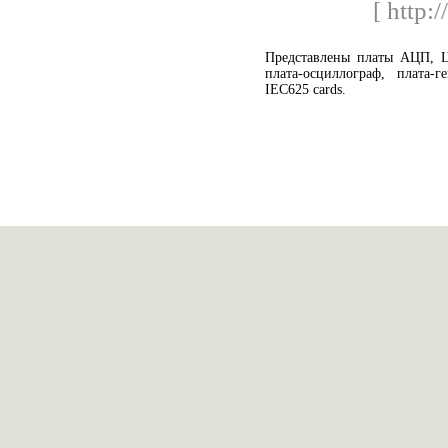
[ http:
Представлены платы АЦП, Ц
плата-осциллограф, плата-
IEC625 cards.