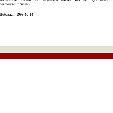
Бесплатные ставки на результаты матчей высшего дивизиона 
реальными призами
Добавлен: 1999-10-14