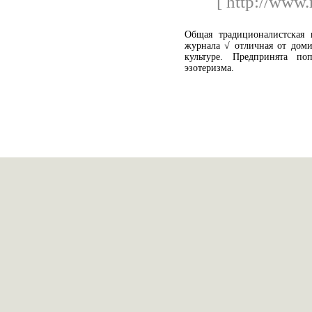
[ http://www.
Общая традиционалистская 
журнала √ отличная от доми
культуре. Предпринята п
эзотеризма.