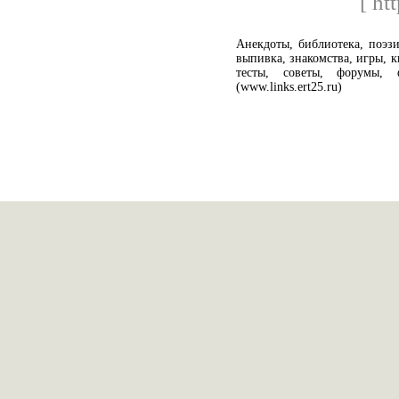
[ ht
Анекдоты, библиотека, поэзи
выпивка, знакомства, игры, к
тесты, советы, форумы, 
(www.links.ert25.ru)