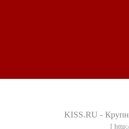
KISS.RU - Крупн
[ http