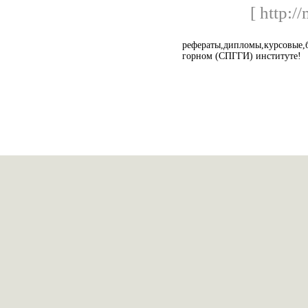
[ http:/
рефераты,дипломы,курсовые
горном (СПГГИ) институте!