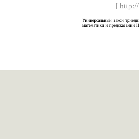
[ http:/
Универсальный закон триеди
математики и предсказаний Н