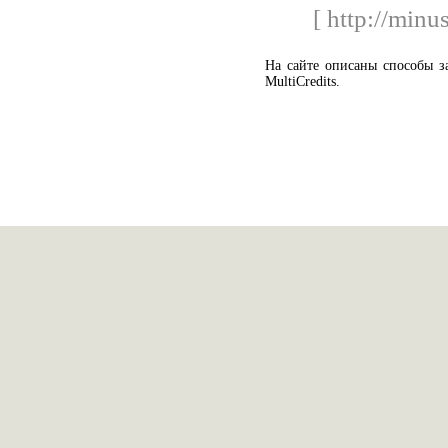
[ http://min
На сайте описаны способы з
MultiCredits.