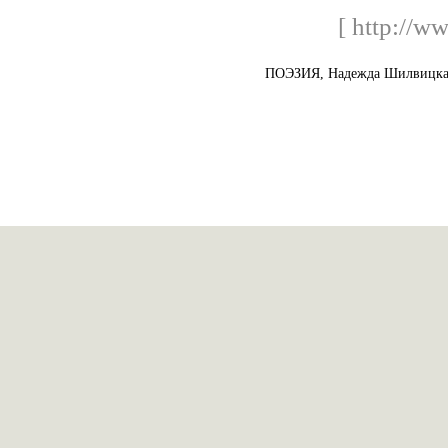
[ http://ww
ПОЭЗИЯ, Надежда Шилвицкая.