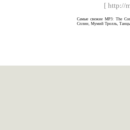
[ http:/
Cамые свежие MP3: The Corr
Сплин, Мумий Тролль, Танц