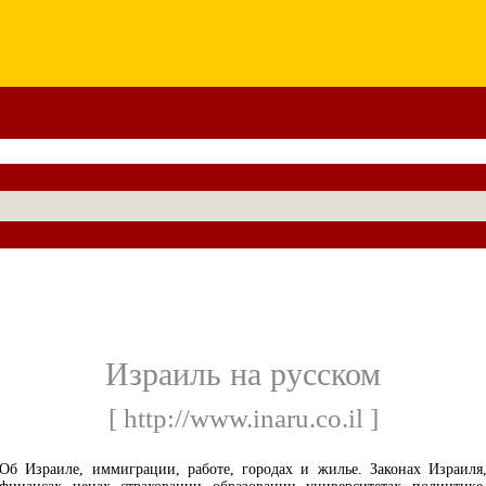
Израиль на русском
[ http://www.inaru.co.il ]
Об Израиле, иммиграции, работе, городах и жилье. Законах Израиля