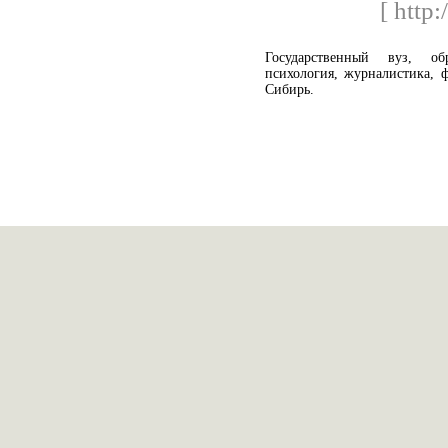
[ http:
Государственный вуз, об
психология, журналистика, 
Сибирь.