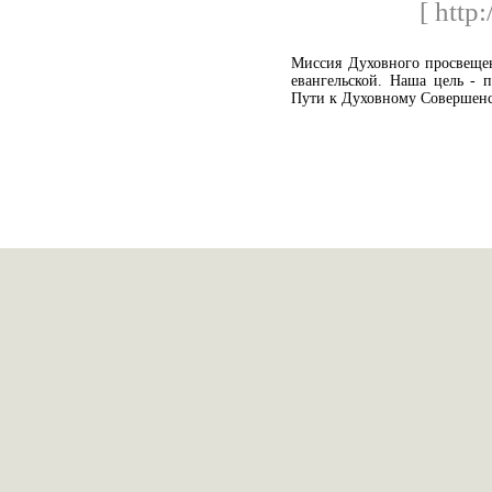
[ http
Миссия Духовного просвещен
евангельской. Наша цель - 
Пути к Духовному Совершенс