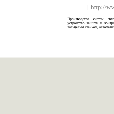
[ http://w
Производство систем авто
устройство защиты и контро
вальцевым станком, автомати