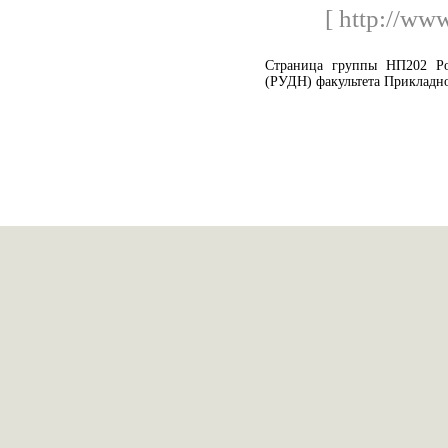
[ http://ww
Страница группы НП202 Ро
(РУДН) факультета Прикладн