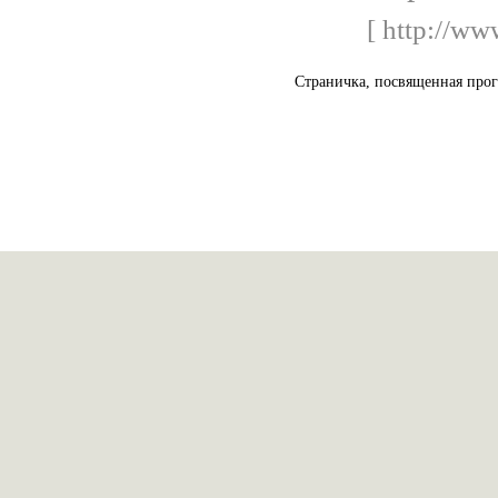
[ http://ww
Страничка, посвященная прог