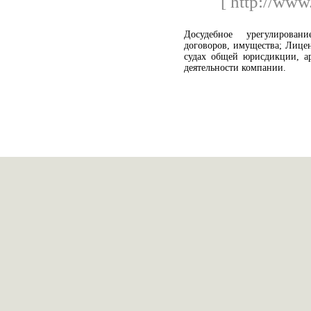
[ http://www
Досудебное урегулирован
договоров, имущества; Лицен
судах общей юрисдикции, а
деятельности компании.