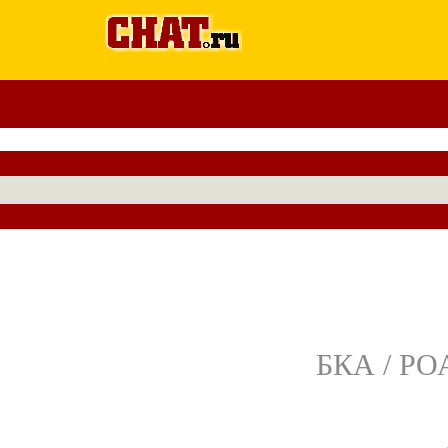
БКА / РОА