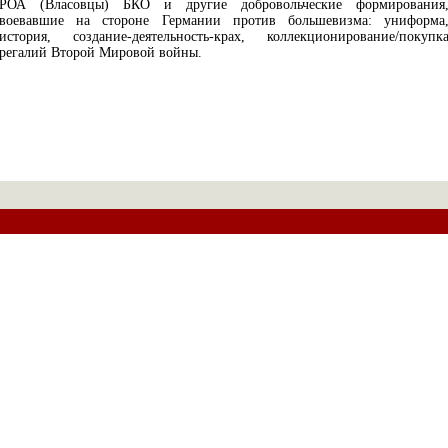
РОА (Власовцы) БКО и другие добровольческие формирования
воевавшие на стороне Германии против большевизма: униформа
история, создание-деятельность-крах, коллекционирование/покупк
регалий Второй Мировой войны.