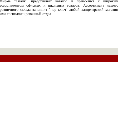
Фирма "Спайк" представляет каталог и прайс-лист с широки
ассортиментом офисных и школьных товаров. Ассортимент нашег
розничного склада заполнит "под ключ" любой канцелярский магази
или специализированный отдел.