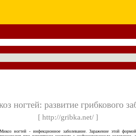
оз ногтей: развитие грибкового з
[ http://gribka.net/ ]
Микоз ногтей - инфекционное заболевание. Заражение этой формо