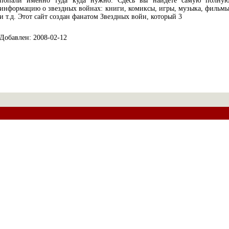
попали именно туда куда нужно. Сдесь вы найдете самую полну
информацию о звездных войнах: книги, комиксы, игры, музыка, фильм
и т.д. Этот сайт создан фанатом Звездных войн, который 3
Добавлен: 2008-02-12