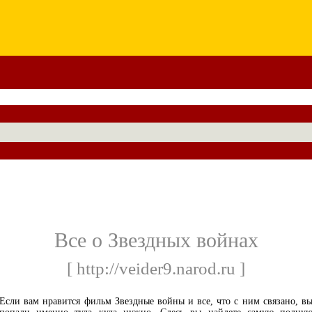
Все о Звездных войнах
[ http://veider9.narod.ru ]
Если вам нравится фильм Звездные войны и все, что с ним связано, в