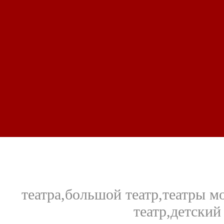
театра,большой театр,театры 
театр,детский